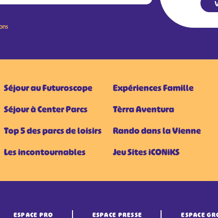
V
ions
Séjour au Futuroscope
Expériences Famille
Séjour à Center Parcs
Tèrra Aventura
Top 5 des parcs de loisirs
Rando dans la Vienne
Les incontournables
Jeu Sites iCONiKS
ESPACE PRO
ESPACE PRESSE
ESPACE GR