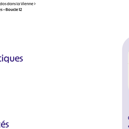
dos dans la Vienne
>
s – Boucle 12
tiques
cés