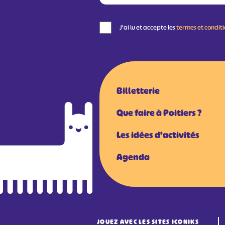
J'ai lu et accepte les
termes et condit
Billetterie
Que faire à Poitiers ?
Les idées d'activités
Agenda
JOUEZ AVEC LES SITES ICONIKS