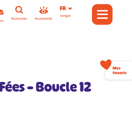
FR
Langue
Rechercher
Accessibilité
pes
Mes
favoris
Fées – Boucle 12