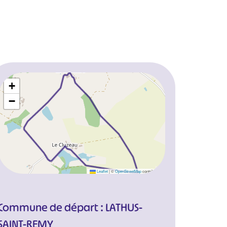
+
−
Leaflet
|
©
OpenStreetMap
contributors
Commune de départ : LATHUS-
SAINT-REMY