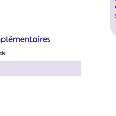
mplémentaires
cle
#
#
#
#
#
#