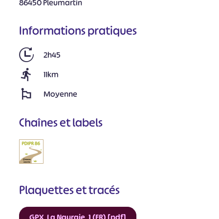
86450 Pleumartin
Informations pratiques
2h45
11km
Moyenne
Chaînes et labels
Plaquettes et tracés
GPX_La Nauraie_1 (FR) [pdf]