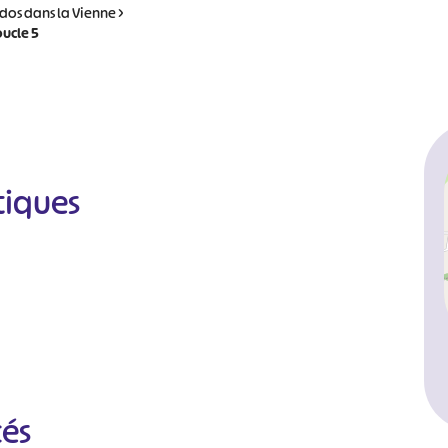
dos dans la Vienne
>
oucle 5
tiques
cés