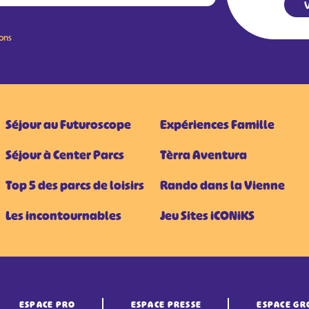
V
ions
Séjour au Futuroscope
Expériences Famille
Séjour à Center Parcs
Tèrra Aventura
Top 5 des parcs de loisirs
Rando dans la Vienne
Les incontournables
Jeu Sites iCONiKS
ESPACE PRO
ESPACE PRESSE
ESPACE GR