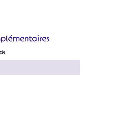
mplémentaires
cle
#
#
#
#
#
#