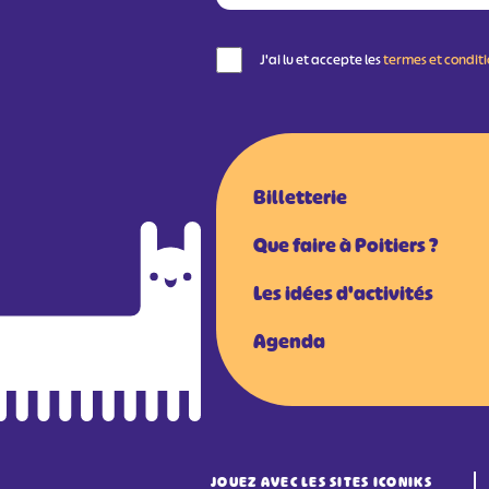
J'ai lu et accepte les
termes et condit
Billetterie
Que faire à Poitiers ?
Les idées d'activités
Agenda
JOUEZ AVEC LES SITES ICONIKS