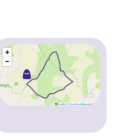
+
−
Leaflet
|
©
OpenStreetMap
contributors