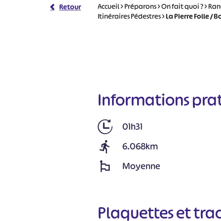
Accueil
>
Préparons
>
On fait quoi ?
>
Ran
Retour
Itinéraires Pédestres
>
La Pierre Folle / B
Informations pra
01h31
6.068km
Moyenne
Plaquettes et tra