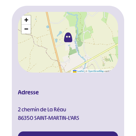
+
−
Leaflet
|
©
OpenStreetMap
contributors
Adresse
2 chemin de La Réau
86350 SAINT-MARTIN-L'ARS