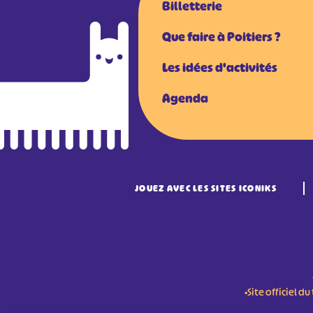
Billetterie
Que faire à Poitiers ?
Les idées d'activités
Agenda
JOUEZ AVEC LES SITES ICONIKS
•Site officiel 