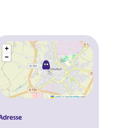
+
−
Leaflet
|
©
OpenStreetMap
contributors
Adresse