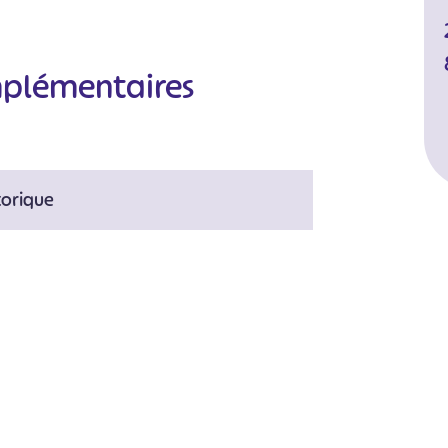
mplémentaires
torique