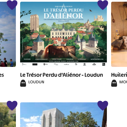
#
#
#
#
#
#
es
Le Trésor Perdu d'Aliénor - Loudun
Huiler
LOUDUN
MOU