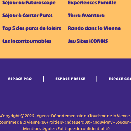
Séjour au Futuroscope
Expériences Famille
Séjour à Center Parcs
Tèrra Aventura
Top 5 des parcs de loisirs
Rando dans la Vienne
Les incontournables
Jeu Sites iCONiKS
ESPACE PRO
ESPACE PRESSE
ESPACE GR
•Copyright © 2026 – Agence Départementale du Tourisme de la Vienne 
du tourisme de la Vienne (86) Poitiers- Châtellerault – Chauvigny – Loudu
•
Mentions légales
•
Politique de confidentialité