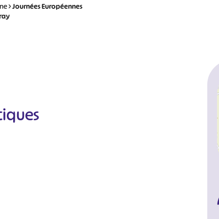
ine
>
Journées Européennes
tray
tiques