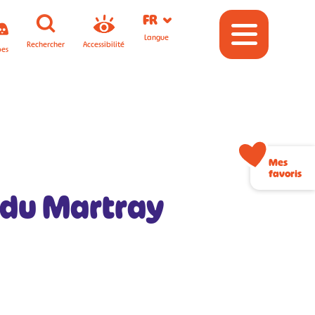
FR
Langue
Rechercher
Accessibilité
pes
Mes
favoris
e du Martray