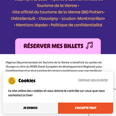
Tourisme de la Vienne •
•Site officiel du tourisme de la Vienne (86) Poitiers-
Châtellerault – Chauvigny – Loudun- Montmorillon•
•
Mentions légales
•
Politique de confidentialité
RÉSERVER MES BILLETS
L'Agence Départementale de Tourisme de la Vienne a bénéficié du soutien de
l’Europe au titre du FEDER (Fonds Européen de développement Régional) pour
l’amélioration et la structuration des services numériques pour une meilleure
attractivité de la destination tourisme de la Vienne dont l’objectif principal est
d’orienter au mieux le visiteur.
Continuer sans accepter
Ce site utilise des cookies et vous donne le contrôle sur ceux que vous
souhaitez activer
Réalisé
par l'agence
JE CHOISIS
J'ACCEPTE TOUT