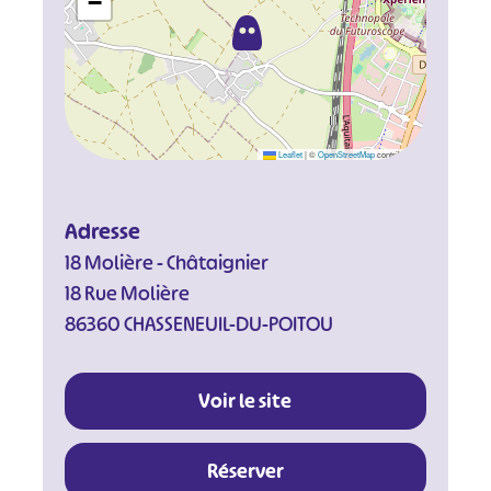
−
Leaflet
|
©
OpenStreetMap
contributors
Adresse
18 Molière - Châtaignier
18 Rue Molière
86360 CHASSENEUIL-DU-POITOU
Voir le site
Réserver