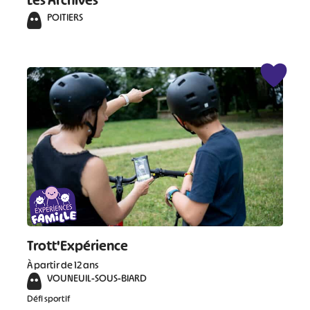
Les Archives
POITIERS
#
#
#
#
#
#
#
Trott'Expérience
À partir de 12 ans
VOUNEUIL-SOUS-BIARD
Défi sportif