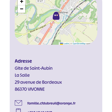
+
−
Leaflet
|
©
OpenStreetMap
contributors
Adresse
Gîte de Saint-Aubin
La Salle
29 avenue de Bordeaux
86370 VIVONNE
famille.cfdubreuil@orange.fr