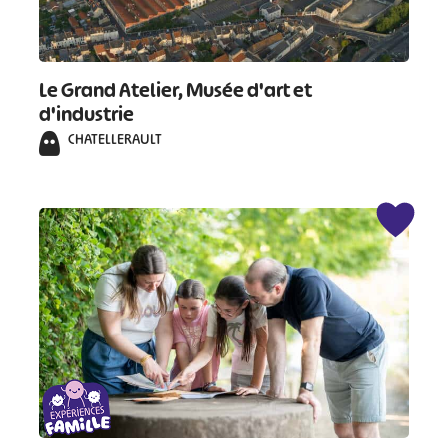
#
#
#
#
Le Grand Atelier, Musée d'art et
#
#
d'industrie
#
CHATELLERAULT