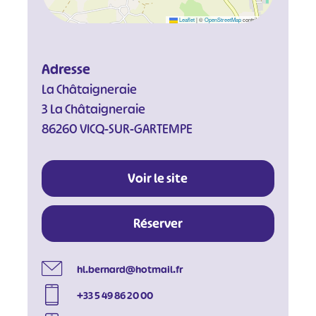
Leaflet
|
©
OpenStreetMap
contributors
Adresse
La Châtaigneraie
3 La Châtaigneraie
86260 VICQ-SUR-GARTEMPE
Voir le site
Réserver
hl.bernard@hotmail.fr
+33 5 49 86 20 00