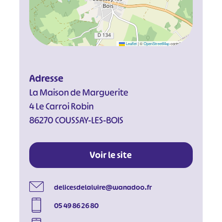
Leaflet
|
©
OpenStreetMap
contributors
Adresse
La Maison de Marguerite
4 Le Carroi Robin
86270 COUSSAY-LES-BOIS
Voir le site
delicesdelaluire@wanadoo.fr
05 49 86 26 80