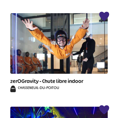
#
#
#
#
#
#
#
zerOGravity - Chute libre indoor
CHASSENEUIL-DU-POITOU