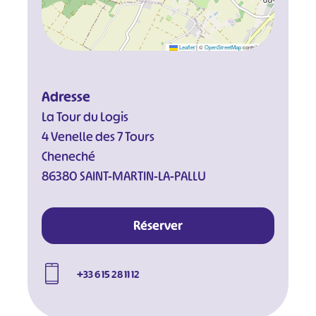
Leaflet
|
©
OpenStreetMap
contributors
Adresse
La Tour du Logis
4 Venelle des 7 Tours
Cheneché
86380 SAINT-MARTIN-LA-PALLU
Réserver
+33 6 15 28 11 12