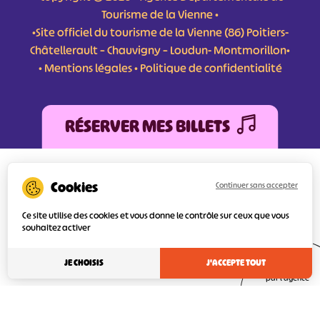
Tourisme de la Vienne •
•Site officiel du tourisme de la Vienne (86) Poitiers-
Châtellerault – Chauvigny – Loudun- Montmorillon•
•
Mentions légales
•
Politique de confidentialité
RÉSERVER MES BILLETS
L'Agence Départementale de Tourisme de la Vienne a bénéficié du soutien de
l’Europe au titre du FEDER (Fonds Européen de développement Régional) pour
Continuer sans accepter
l’amélioration et la structuration des services numériques pour une meilleure
attractivité de la destination tourisme de la Vienne dont l’objectif principal est
Ce site utilise des cookies et vous donne le contrôle sur ceux que vous
d’orienter au mieux le visiteur.
souhaitez activer
JE CHOISIS
J'ACCEPTE TOUT
Réalisé
par l'agence