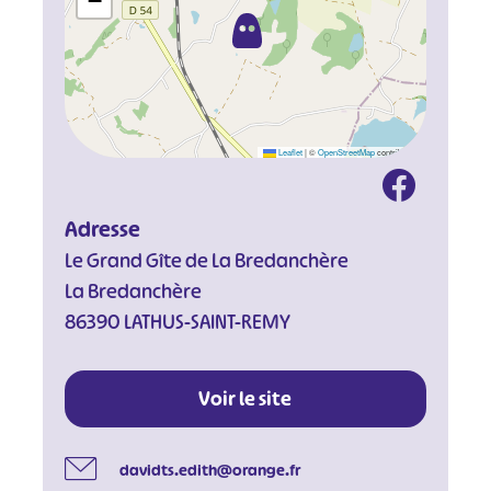
−
Leaflet
|
©
OpenStreetMap
contributors
Adresse
Le Grand Gîte de La Bredanchère
La Bredanchère
86390 LATHUS-SAINT-REMY
Voir le site
davidts.edith@orange.fr