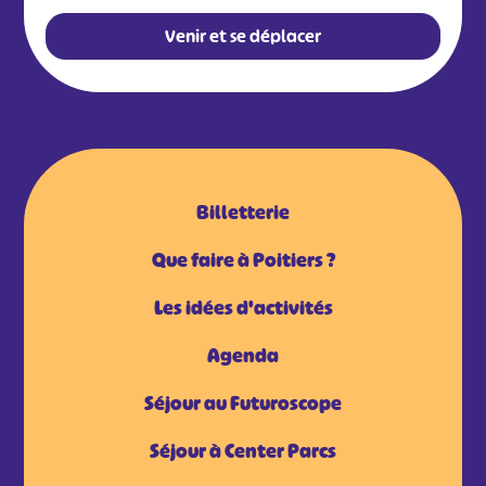
Venir et se déplacer
Billetterie
Que faire à Poitiers ?
Les idées d'activités
Agenda
Séjour au Futuroscope
Séjour à Center Parcs