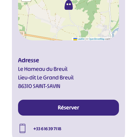
Leaflet
|
©
OpenStreetMap
contributors
Adresse
Le Hameau du Breuil
Lieu-dit Le Grand Breuil
86310 SAINT-SAVIN
Réserver
+33 6 16 39 71 18