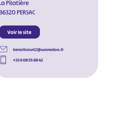
La Pilatière
86320 PERSAC
Voir le site
benoitcourt2@wanadoo.fr
+33 6 08 55 88 42