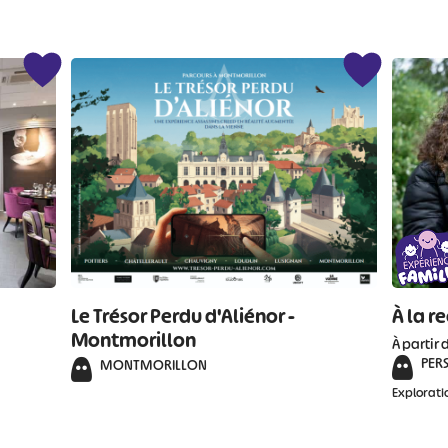
#
#
#
#
#
#
Le Trésor Perdu d'Aliénor -
À la r
Montmorillon
À partir 
PER
MONTMORILLON
Explorati