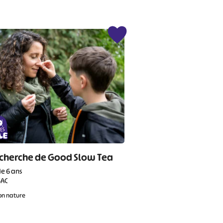
echerche de Good Slow Tea
de 6 ans
SAC
on nature