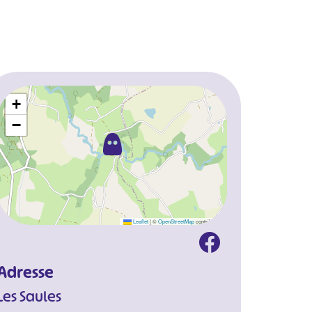
+
−
Leaflet
|
©
OpenStreetMap
contributors
Adresse
Les Saules