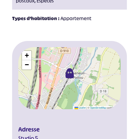
postaux, Espèces
Types d'habitation :
Appartement
+
−
Leaflet
|
©
OpenStreetMap
contributors
Adresse
Studio 5