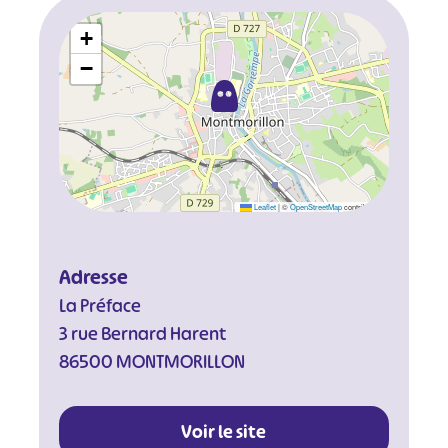
+
−
Leaflet
|
©
OpenStreetMap
contributors
Adresse
La Préface
3 rue Bernard Harent
86500 MONTMORILLON
#
#
#
#
Voir le site