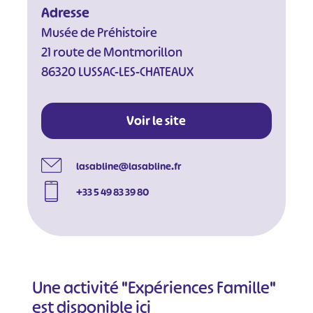
Adresse
Musée de Préhistoire
21 route de Montmorillon
86320 LUSSAC-LES-CHATEAUX
Voir le site
#
#
#
#
#
#
lasabline@lasabline.fr
#
+33 5 49 83 39 80
Une activité "Expériences Famille"
est disponible ici