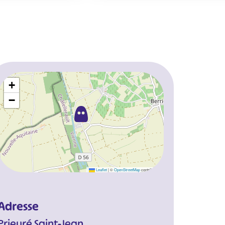
+
−
Leaflet
|
©
OpenStreetMap
contributors
Adresse
Prieuré Saint-Jean