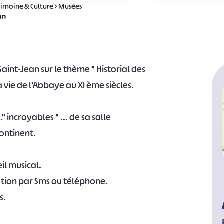
rimoine & Culture
>
Musées
an
aint-Jean sur le thème " Historial des
a vie de l'Abbaye au XI ème siècles.
 incroyables " ... de sa salle
continent.
il musical.
vation par Sms ou téléphone.
s.