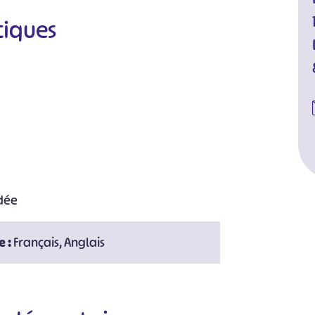
tiques
idée
e :
Français, Anglais