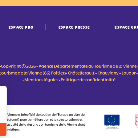
ESPACE PRO
ESPACE PRESSE
ESPACE GR
•Copyright © 2026 – Agence Départementale du Tourisme de la Vienne 
du tourisme de la Vienne (86) Poitiers- Châtellerault – Chauvigny – Loudu
•
Mentions légales
•
Politique de confidentialité
r
 la Vienne a bénéficié du soutien de l’Europe au titre du
 Régional) pour l’amélioration et la structuration des
attractivité de la destination tourisme de la Vienne dont
ux le visiteur.