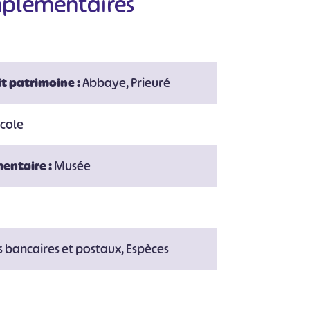
mplémentaires
#
#
#
#
#
#
t patrimoine :
Abbaye, Prieuré
icole
entaire :
Musée
r
 bancaires et postaux, Espèces