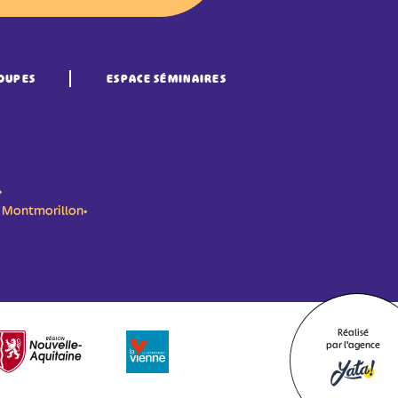
OUPES
ESPACE SÉMINAIRES
•
n- Montmorillon•
Réalisé
par l'agence