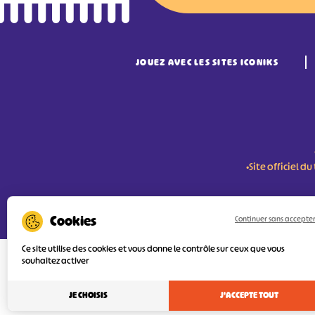
JOUEZ AVEC LES SITES ICONIKS
•Site officiel 
RÉSERVER MES BILLETS
Continuer sans accepte
Ce site utilise des cookies et vous donne le contrôle sur ceux que vous
souhaitez activer
L'Agence Départementale de Tourisme de
FEDER (Fonds Européen de développement
services numériques pour une meilleure 
JE CHOISIS
J'ACCEPTE TOUT
l’objectif principal est d’orienter au mie