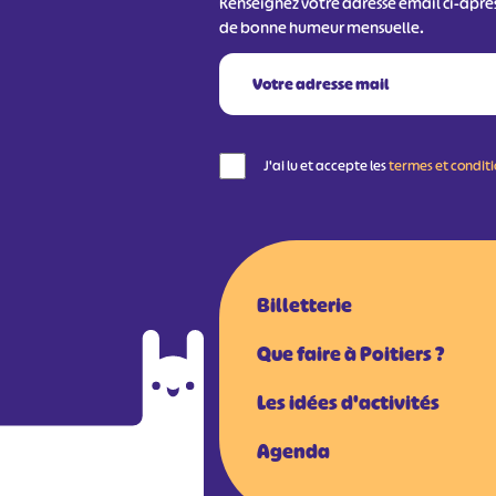
Renseignez votre adresse email ci-aprè
de bonne humeur mensuelle.
J'ai lu et accepte les
termes et condit
Billetterie
Que faire à Poitiers ?
Les idées d'activités
Agenda