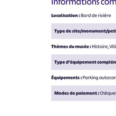
Informations co
Localisation :
Bord de rivière
#
Type de site/monument/peti
Thèmes du musée :
Histoire, Vit
Type d'équipement complém
Équipements :
Parking autoca
Modes de paiement :
Chèques