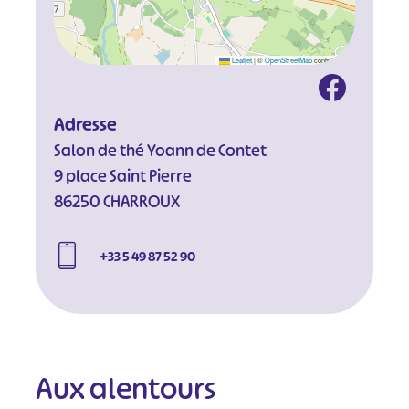
Leaflet
|
©
OpenStreetMap
contributors
Adresse
Salon de thé Yoann de Contet
9 place Saint Pierre
86250 CHARROUX
+33 5 49 87 52 90
Aux alentours