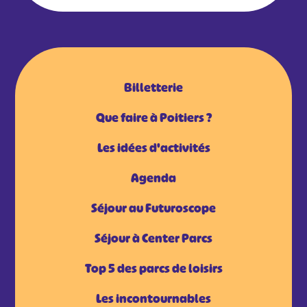
Billetterie
Que faire à Poitiers ?
Les idées d'activités
Agenda
Séjour au Futuroscope
Séjour à Center Parcs
Top 5 des parcs de loisirs
Les incontournables