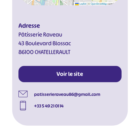
Leaflet
|
©
OpenStreetMap
contributors
Adresse
Pâtisserie Raveau
43 Boulevard Blossac
86100 CHATELLERAULT
Voir le site
patisserieraveau86@gmail.com
+33 5 49 21 01 14