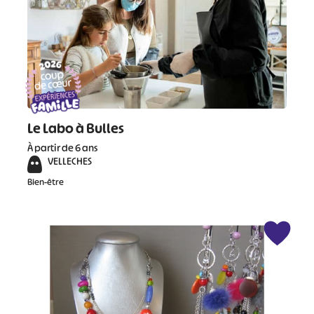
#
#
#
#
#
#
Le Labo à Bulles
#
À partir de 6 ans
VELLECHES
Bien-être