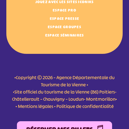
JOUEZ AVEC LES SITES ICONIKS
ESPACE PRO
ESPACE PRESSE
ESPACE GROUPES
ESPACE SÉMINAIRES
•Copyright © 2026 – Agence Départementale du
Tourisme de la Vienne •
•Site officiel du tourisme de la Vienne (86) Poitiers-
Châtellerault – Chauvigny – Loudun- Montmorillon•
•
Mentions légales
•
Politique de confidentialité