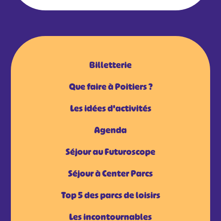
Billetterie
Que faire à Poitiers ?
Les idées d'activités
Agenda
Séjour au Futuroscope
Séjour à Center Parcs
Top 5 des parcs de loisirs
Les incontournables