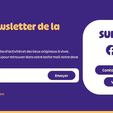
wsletter de la
SU
s d'activités et des lieux originaux à vivre.
s pour retrouver dans votre boîte mail notre dose
Conta
V
ions