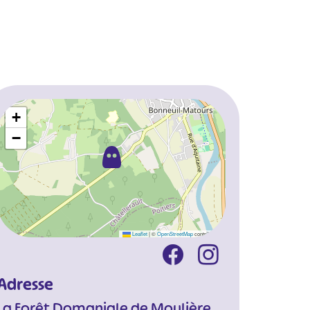
+
−
Leaflet
|
©
OpenStreetMap
contributors
Adresse
La Forêt Domaniale de Moulière