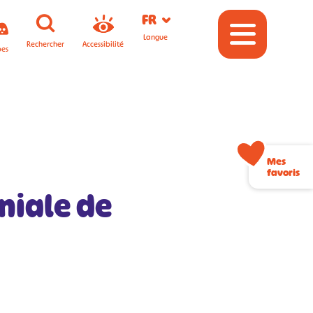
FR
Langue
Rechercher
Accessibilité
pes
Mes
favoris
niale de