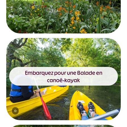
#
#
#
#
#
#
#
Embarquez pour une Balade en
canoë-kayak
©