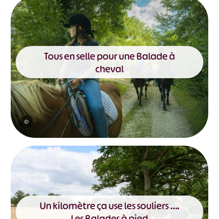
Tous en selle pour une Balade à
cheval
©
Un kilomètre ça use les souliers ….
Les Balades à pied