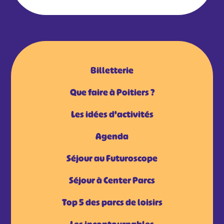
Billetterie
Que faire à Poitiers ?
Les idées d'activités
Agenda
Séjour au Futuroscope
Séjour à Center Parcs
Top 5 des parcs de loisirs