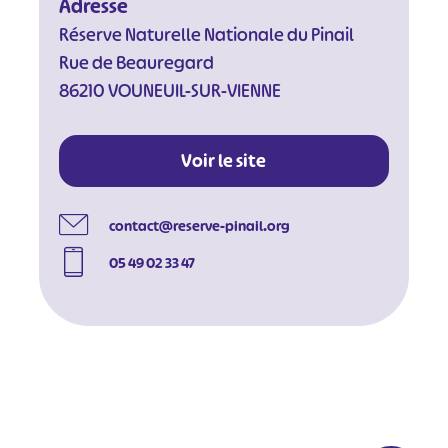
Adresse
Réserve Naturelle Nationale du Pinail
Rue de Beauregard
86210 VOUNEUIL-SUR-VIENNE
Voir le site
contact@reserve-pinail.org
05 49 02 33 47
#
#
#
#
#
#
#