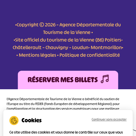
•Copyright © 2026 – Agence Départementale du
Tourisme de la Vienne •
•Site officiel du tourisme de la Vienne (86) Poitiers-
Châtellerault – Chauvigny – Loudun- Montmorillon•
•
Mentions légales
•
Politique de confidentialité
RÉSERVER MES BILLETS
L'Agence Départementale de Tourisme de la Vienne a bénéficié du soutien de
l’Europe au titre du FEDER (Fonds Européen de développement Régional) pour
l’amélioration et la structuration des services numériques pour une meilleure
attractivité de la destination tourisme de la Vienne dont l’objectif principal est
d’orienter au mieux le visiteur.
Continuer sans accepter
Ce site utilise des cookies et vous donne le contrôle sur ceux que vous