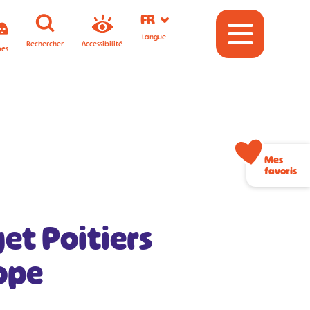
FR
Langue
Rechercher
Accessibilité
pes
Mes
favoris
et Poitiers
ope