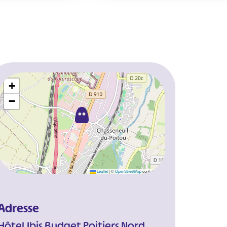
+
−
Leaflet
|
©
OpenStreetMap
contributors
Adresse
Hôtel Ibis Budget Poitiers Nord