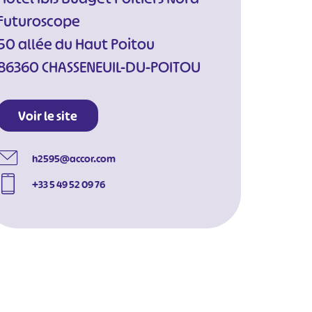
Futuroscope
50 allée du Haut Poitou
86360 CHASSENEUIL-DU-POITOU
Voir le site
h2595@accor.com
+33 5 49 52 09 76