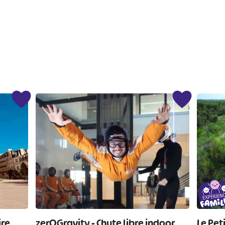
#
#
#
#
#
#
ire
zerOGravity - Chute libre indoor
Le Pet