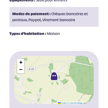
Équipements :
Jeux pour enfants
Modes de paiement :
Chèques bancaires et
postaux, Paypal, Virement bancaire
Types d'habitation :
Maison
+
−
Leaflet
|
©
OpenStreetMap
contributors