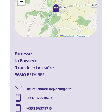
−
Leaflet
|
©
OpenStreetMap
contributors
Adresse
La Boissière
9 rue de la boissière
86310 BETHINES
laure.jd808636@orange.fr
+33 6 37 77 86 83
+33 2 54 37 57 16