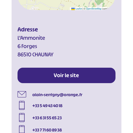
Leaflet
|
©
OpenStreetMap
contributors
Adresse
L'Ammonite
6 Forges
86510 CHAUNAY
Voir le site
alain-serrigny@orange.fr
+33 5 49 43 40 18
+33 6 31 55 65 23
+33 7 71 60 89 38