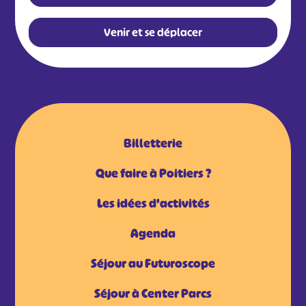
Venir et se déplacer
Billetterie
Que faire à Poitiers ?
Les idées d'activités
Agenda
Séjour au Futuroscope
Séjour à Center Parcs