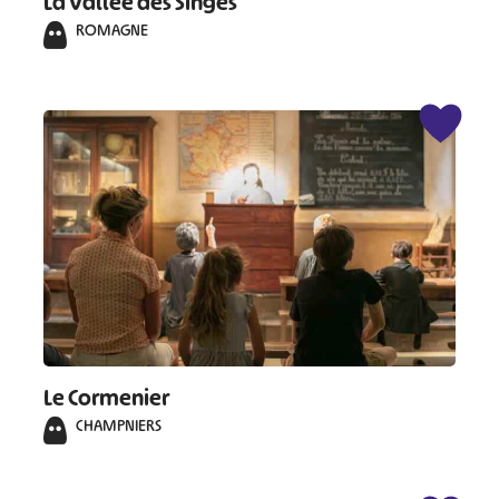
La Vallée des Singes
ROMAGNE
Le Cormenier
CHAMPNIERS
#
#
#
#
#
#