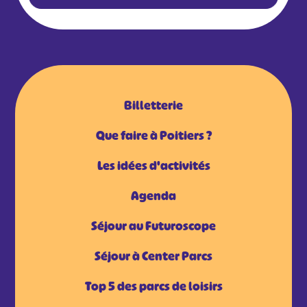
Billetterie
Que faire à Poitiers ?
Les idées d'activités
Agenda
Séjour au Futuroscope
Séjour à Center Parcs
Top 5 des parcs de loisirs