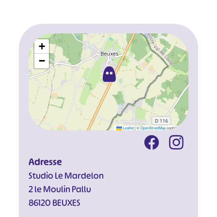
+
−
Leaflet
|
©
OpenStreetMap
contributors
Adresse
Studio Le Mardelon
2 le Moulin Pallu
86120 BEUXES