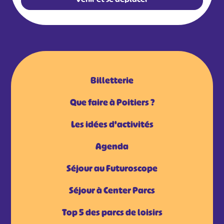
Billetterie
Que faire à Poitiers ?
Les idées d'activités
Agenda
Séjour au Futuroscope
Séjour à Center Parcs
Top 5 des parcs de loisirs