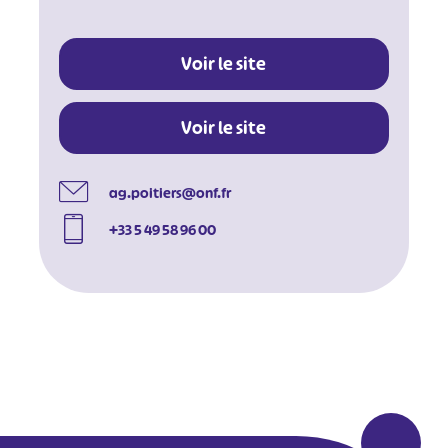
Voir le site
Voir le site
ag.poitiers@onf.fr
+33 5 49 58 96 00
#
#
#
#
#
#
#