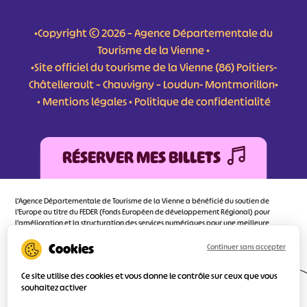
•Copyright © 2026 – Agence Départementale du
Tourisme de la Vienne •
•Site officiel du tourisme de la Vienne (86) Poitiers-
Châtellerault – Chauvigny – Loudun- Montmorillon•
•
Mentions légales
•
Politique de confidentialité
RÉSERVER MES BILLETS
L'Agence Départementale de Tourisme de la Vienne a bénéficié du soutien de
l’Europe au titre du FEDER (Fonds Européen de développement Régional) pour
l’amélioration et la structuration des services numériques pour une meilleure
attractivité de la destination tourisme de la Vienne dont l’objectif principal est
d’orienter au mieux le visiteur.
Continuer sans accepter
Ce site utilise des cookies et vous donne le contrôle sur ceux que vous
souhaitez activer
Réalisé
par l'agence