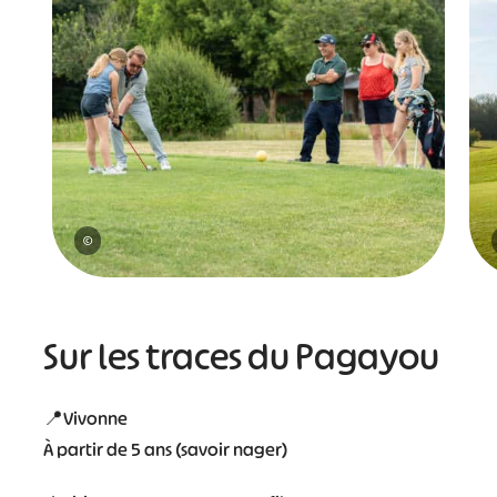
#
#
#
#
#
#
#
©
Sur les traces du Pagayou
📍Vivonne
À partir de 5 ans (savoir nager)