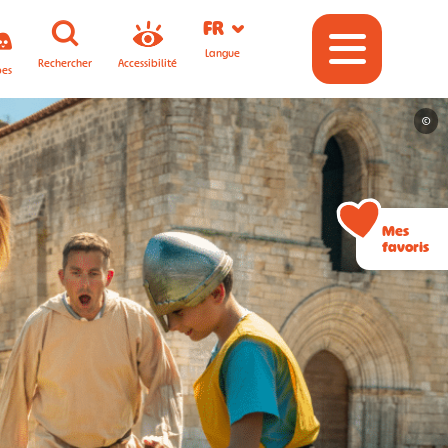
FR
Langue
Rechercher
Accessibilité
pes
©
Mes
favoris