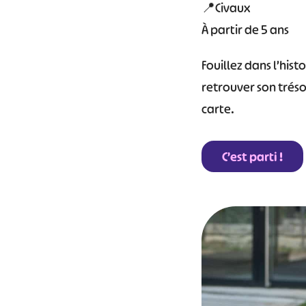
📍Civaux
À partir de 5 ans
Fouillez dans l’hist
retrouver son trésor
carte.
C’est parti !