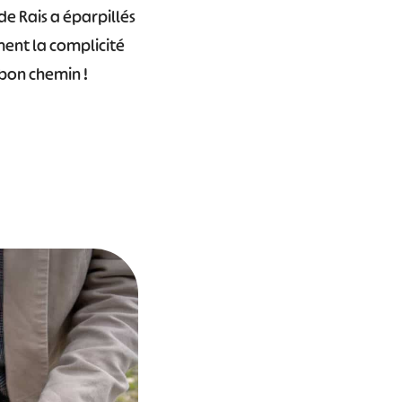
de Rais a éparpillés
ment la complicité
 bon chemin !