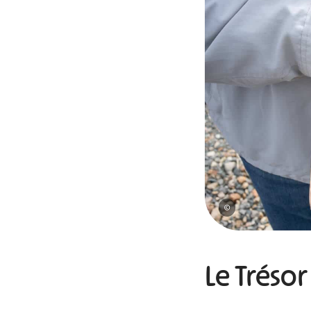
©
Le Tréso