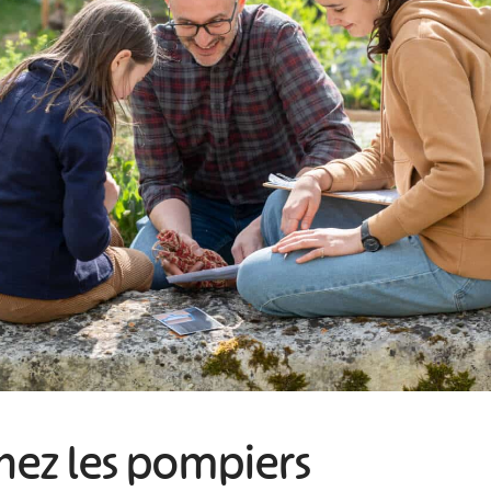
#
#
#
#
#
#
chez les pompiers