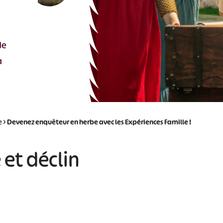
de
a
e
>
Devenez enquêteur en herbe avec les Expériences Famille !
 et déclin