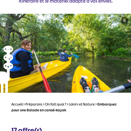
itinéraire et le matériel adapté à vos envies.
©
Accueil
>
Préparons
>
On fait quoi ?
>
Loisirs et Nature
>
Embarquez
pour une Balade en canoë-kayak
17
offre(s)