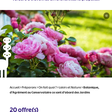
©
Accueil
>
Préparons
>
On fait quoi ?
>
Loisirs et Nature
>
Botanique,
d'Agrément ou Conservatoire ce sont d'abord des Jardins
20
offre(s)