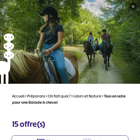
©
Accueil
>
Préparons
>
On fait quoi ?
>
Loisirs et Nature
>
Tous en selle
pour une Balade à cheval
15
offre(s)