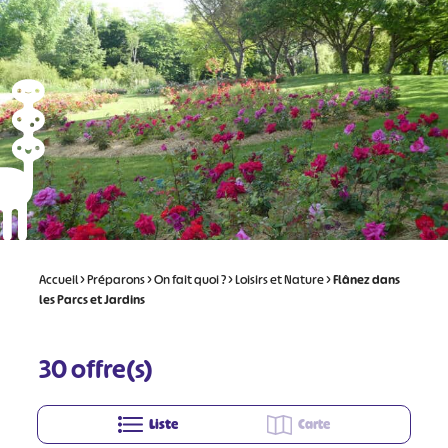
Accueil
>
Préparons
>
On fait quoi ?
>
Loisirs et Nature
>
Flânez dans
les Parcs et Jardins
30
offre(s)
Liste
Carte