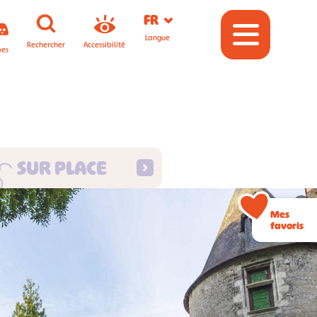
FR
Langue
Rechercher
Accessibilité
pes
SUR PLACE
©
Mes
favoris