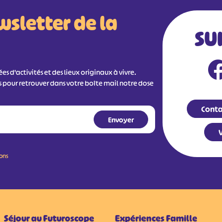
wsletter de la
SU
s d'activités et des lieux originaux à vivre.
s pour retrouver dans votre boîte mail notre dose
Conta
V
ions
Séjour au Futuroscope
Expériences Famille