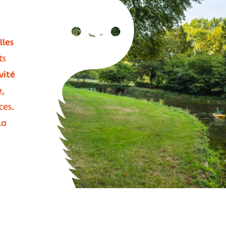
lles
ts
vité
e
,
ces.
la