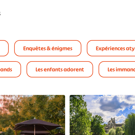
s
Enquêtes & énigmes
Expériences at
mands
Les enfants adorent
Les imman