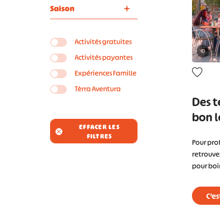
Saison
Activités gratuites
©
Activités payantes
Expériences Famille
Tèrra Aventura
Des t
bon l
EFFACER LES
FILTRES
Pour prof
retrouve
pour boir
C’es