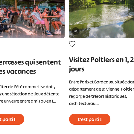
©
Visitez Poitiers en 1, 
errasses qui sentent
jours
es vacances
Entre Paris et Bordeaux, située dan
iter de l’été comme il se doit,
département de la Vienne, Poitier
z une sélection de lieux détente
regorge de trésors historiques,
e un verre entre amis ou en f…
architecturau…
t parti !
C’est parti !