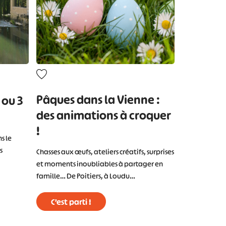
Pâques dans la Vienne :
2 ou 3
des animations à croquer
!
s le
s
Chasses aux œufs, ateliers créatifs, surprises
et moments inoubliables à partager en
famille… De Poitiers, à Loudu…
C’est parti !