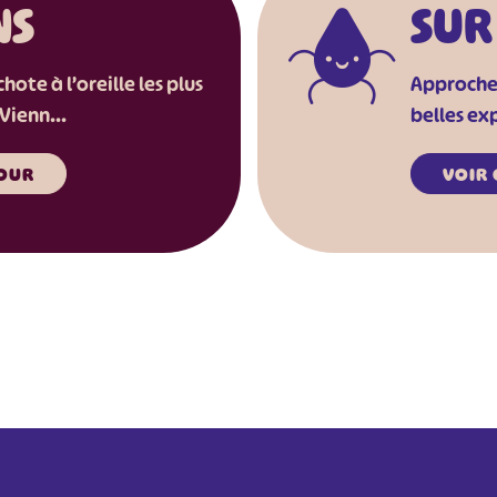
NS
SUR
ote à l’oreille les plus
Approchez 
Vienn...
belles exp
OUR
VOIR 