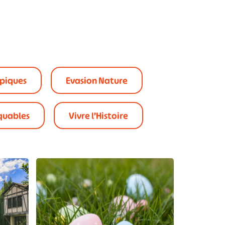
ypiques
Evasion Nature
quables
Vivre l’Histoire