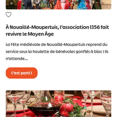
©
À Nouaillé-Maupertuis, l’association 1356 fait
revivre le Moyen Âge
La Fête médiévale de Nouaillé-Maupertuis reprend du
service sous la houlette de bénévoles gonflés à bloc ! Ils
n’attende…
#
#
#
#
C’est parti !
#
#
#