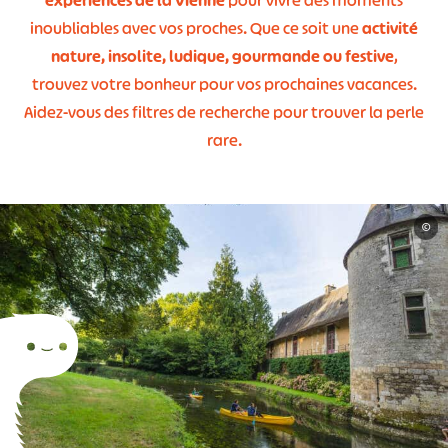
expériences de la Vienne
pour vivre des moments
inoubliables avec vos proches. Que ce soit une
activité
nature, insolite, ludique, gourmande ou festive
,
trouvez votre bonheur pour vos prochaines vacances.
Aidez-vous des filtres de recherche pour trouver la perle
rare.
©