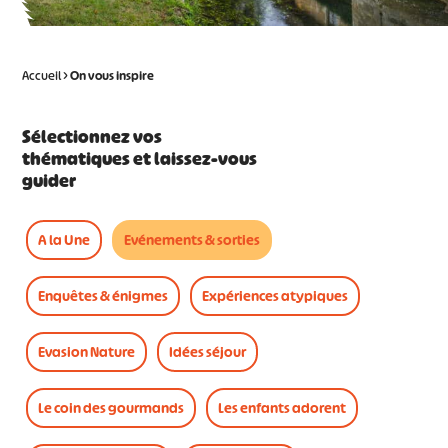
Accueil
>
On vous
inspire
Sélectionnez vos
thématiques et laissez-vous
guider
A la Une
Evénements & sorties
Enquêtes & énigmes
Expériences atypiques
Evasion Nature
Idées séjour
Le coin des gourmands
Les enfants adorent