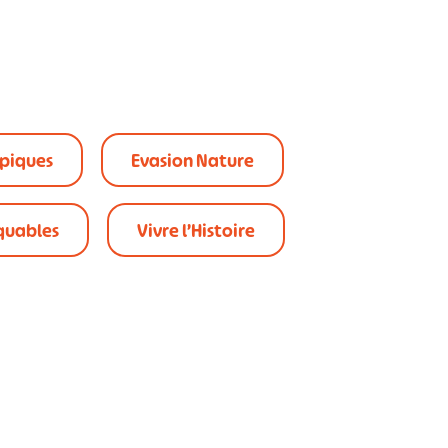
ypiques
Evasion Nature
quables
Vivre l’Histoire