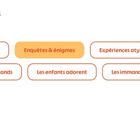
s
Enquêtes & énigmes
Expériences at
mands
Les enfants adorent
Les imman