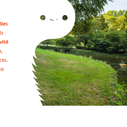
lles
ts
vité
e
,
ces.
la