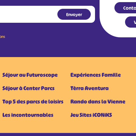
Conta
V
ions
Séjour au Futuroscope
Expériences Famille
Séjour à Center Parcs
Tèrra Aventura
Top 5 des parcs de loisirs
Rando dans la Vienne
Les incontournables
Jeu Sites iCONiKS