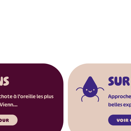
#
#
#
#
#
#
NS
SUR
ote à l’oreille les plus
Approchez 
Vienn...
belles exp
OUR
VOIR 