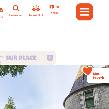
FR
Langue
Rechercher
Accessibilité
pes
SUR PLACE
©
Mes
favoris