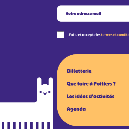
J'ai lu et accepte les
termes et condit
Billetterie
Que faire à Poitiers ?
Les idées d'activités
Agenda