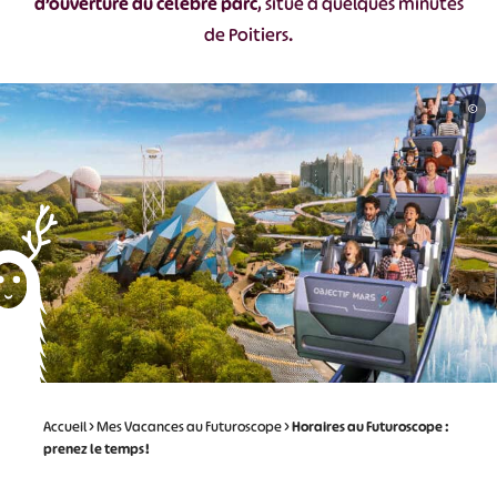
d’ouverture du célèbre parc
, situé à quelques minutes
de Poitiers.
©
Accueil
>
Mes Vacances au Futuroscope
>
Horaires au Futuroscope :
prenez le temps !