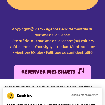
•Copyright © 2026 – Agence Départementale du
Tourisme de la Vienne •
•Site officiel du tourisme de la Vienne (86) Poitiers-
Châtellerault – Chauvigny – Loudun- Montmorillon•
•
Mentions légales
•
Politique de confidentialité
RÉSERVER MES BILLETS
L'Agence Départementale de Tourisme de la Vienne a bénéficié du soutien de
l’Europe au titre du FEDER (Fonds Européen de développement Régional) pour
l’amélioration et la structuration des services numériques pour une meilleure
Continuer sans accepter
attractivité de la destination tourisme de la Vienne dont l’objectif principal est
d’orienter au mieux le visiteur.
Ce site utilise des cookies et vous donne le contrôle sur ceux que vous