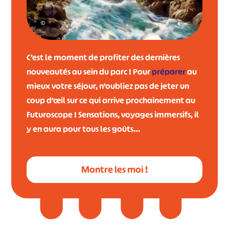
©
C’est le moment de profiter des dernières
nouveautés au sein du parc ! Pour
préparer
au
mieux votre séjour, n’oubliez pas de jeter un
coup d’œil sur ce qui arrive prochainement au
Futuroscope ! Sensations, voyages immersifs, il
y en aura pour tous les goûts…
Montre les moi !