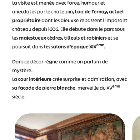
La visite est menée avec force, humour et
anecdotes par le chatelain,
Loïc de Ternay, actuel
propriétaire
dont les aïeux se repassent l’imposant
château depuis 1606. Elle débute dans le parc sous
les
majestueux cèdres, tilleuls et robiniers
et se
ème
poursuit dans
les salons d’époque XIX
.
Dans ce décor règne comme un parfum de
mystère.
La
cour intérieure
crée surprise et admiration, avec
ème
sa
façade de pierre blanche
, merveille du XV
siècle.