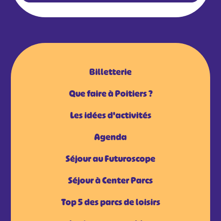
Billetterie
Que faire à Poitiers ?
Les idées d'activités
Agenda
Séjour au Futuroscope
Séjour à Center Parcs
Top 5 des parcs de loisirs