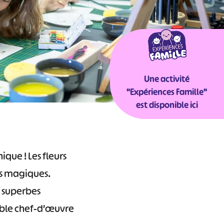
Une activité
"Expériences Famille"
est disponible ici
que ! Les fleurs
es magiques.
e superbes
table chef-d’œuvre