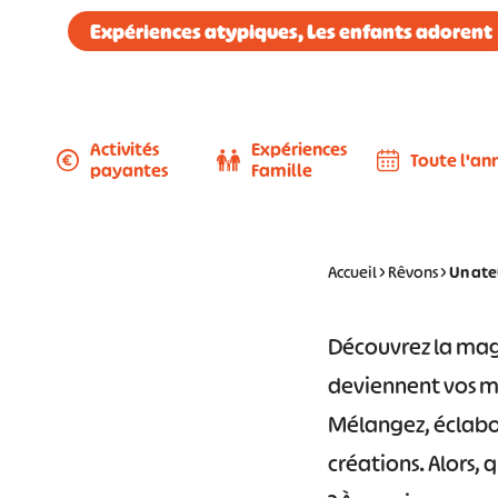
Expériences atypiques, Les enfants adorent
Activités
Expériences
Toute l'an
payantes
Famille
Accueil
>
Rêvons
>
Un atel
Découvrez la magi
deviennent vos m
Mélangez, éclabou
créations. Alors, 