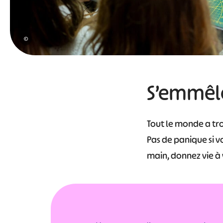
#
©
S’emmêle
Tout le monde a trou
Pas de panique si v
main, donnez vie à 