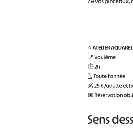
? À vos pinceaux, a
⭐
ATELIER AQUARE
📍 Voulême
⏱️ 2h
🗓️ Toute l’année
💰 25 € /adulte et 1
🎟 Réservation obl
Sens des