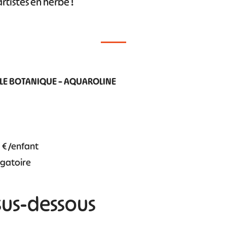
rtistes en herbe !
LLE BOTANIQUE – AQUAROLINE
5 € /enfant
igatoire
sus-dessous