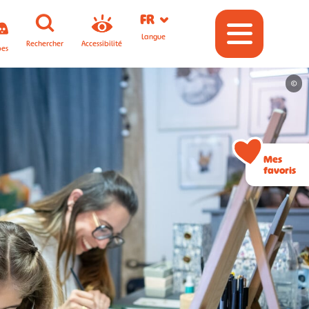
FR
Langue
Rechercher
Accessibilité
pes
©
Mes
favoris