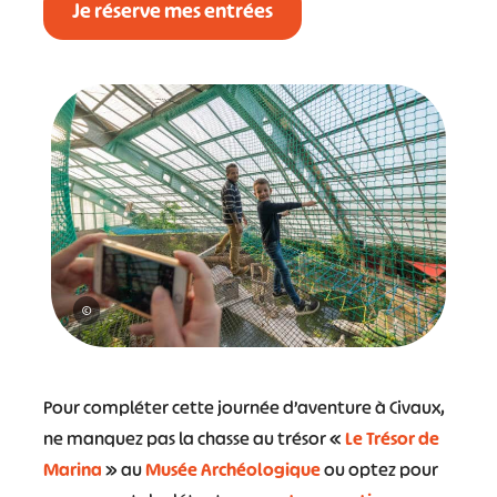
Je réserve mes entrées
#
©
Pour compléter cette journée d’aventure à Civaux,
ne manquez pas la chasse au trésor «
Le Trésor de
Marina
» au
Musée Archéologique
ou optez pour