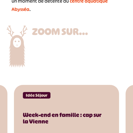
un moment de détente au
centre aquatique
Abysséa
.
ZOOM SUR…
Idée Séjour
Week-end en famille : cap sur
la Vienne