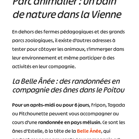
Parc animalier : un bain
de nature dans la Vienne
En dehors des fermes pédagogiques et des grands
#
#
#
#
parcs zoologiques, il existe d’autres adresses à
#
#
tester pour côtoyer les animaux, s’immerger dans
#
leur environnement et même participer à des
activités en leur compagnie.
La Belle Ânée : des randonnées en
compagnie des ânes dans le Poitou
Pour un après-midi ou pour 6 jours
, Fripon, Tagada
ou Pitchounette peuvent vous accompagner au
cours d’une
randonnée en pays mélusin
. Ce sont les
ânes d’Estelle, à la tête de la
Belle Ânée
, qui