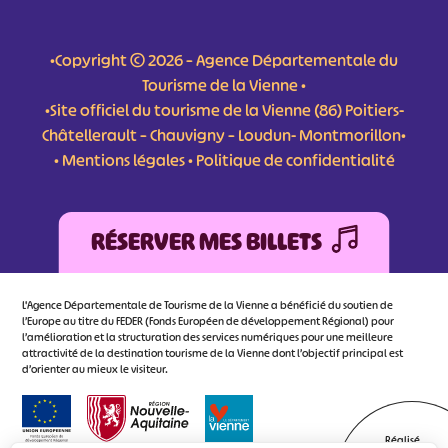
•Copyright © 2026 – Agence Départementale du
Tourisme de la Vienne •
•Site officiel du tourisme de la Vienne (86) Poitiers-
Châtellerault – Chauvigny – Loudun- Montmorillon•
•
Mentions légales
•
Politique de confidentialité
RÉSERVER MES BILLETS
L'Agence Départementale de Tourisme de la Vienne a bénéficié du soutien de
l’Europe au titre du FEDER (Fonds Européen de développement Régional) pour
l’amélioration et la structuration des services numériques pour une meilleure
attractivité de la destination tourisme de la Vienne dont l’objectif principal est
d’orienter au mieux le visiteur.
Réalisé