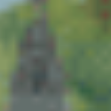
#
#
#
#
#
#
#