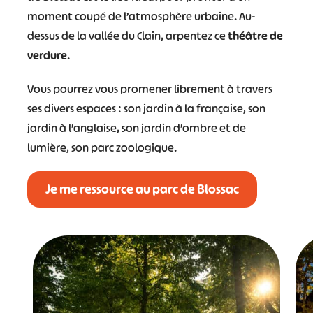
moment coupé de l’atmosphère urbaine. Au-
#
#
#
#
dessus de la vallée du Clain, arpentez ce
théâtre de
#
#
verdure
.
#
Vous pourrez vous promener librement à travers
ses divers espaces : son jardin à la française, son
jardin à l’anglaise, son jardin d’ombre et de
lumière, son parc zoologique.
Je me ressource au parc de Blossac