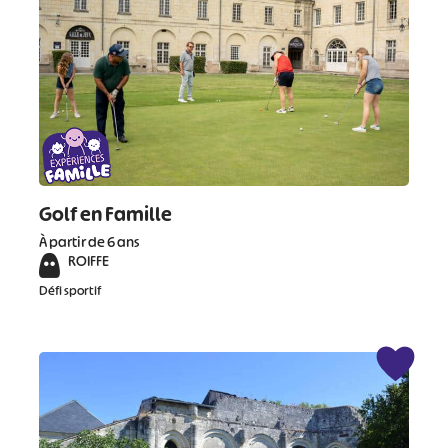
Golf en Famille
À partir de 6 ans
ROIFFE
Défi sportif
#
#
#
#
#
#