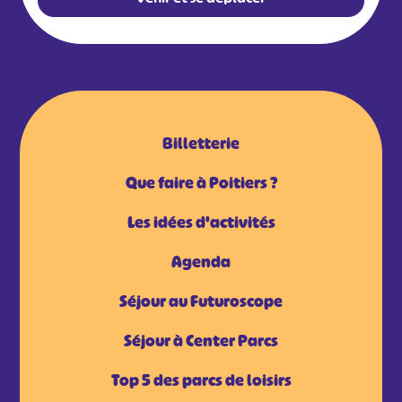
Billetterie
Que faire à Poitiers ?
Les idées d'activités
Agenda
Séjour au Futuroscope
Séjour à Center Parcs
Top 5 des parcs de loisirs